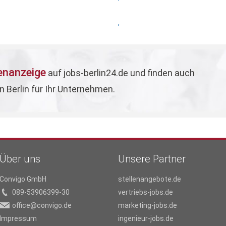
,
lenanzeige
auf jobs-berlin24.de und finden auch
in Berlin für Ihr Unternehmen.
Über uns
Unsere Partner
Convigo GmbH
stellenangebote.de
089-53906399-30
vertriebs-jobs.de
office@convigo.de
marketing-jobs.de
Impressum
ingenieur-jobs.de