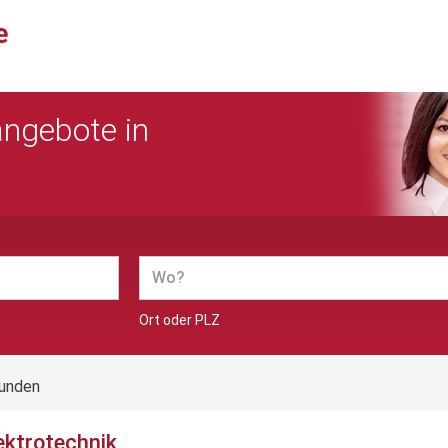
angebote in
Ort oder PLZ
funden
ektrotechnik